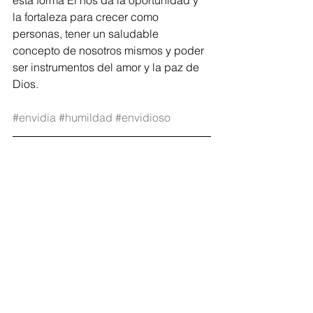
esta forma Él nos da la oportunidad y 
la fortaleza para crecer como 
personas, tener un saludable 
concepto de nosotros mismos y poder 
ser instrumentos del amor y la paz de 
Dios.
#envidia
#humildad
#envidioso
Extracto del folleto 
¿Cómo vencer la 
envidia?
, de Cristo Para Todas Las 
Naciones (subsidiaria de Lutheran 
Hour Ministries, en Panamá).
Cada semana recibe un Tema sobre la 
Vida, en tu buzón.
SUSCRÍBETE AQUÍ