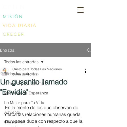
CPTLN
MISIÓN
VIDA DIARIA
CRECER
Entrada
Todas las entradas
Cristo para Todas Las Naciones
Todas las entradas
3 min de lectura
Un gusanito llamado
Alimento para el Alma
"Envidia"
Mensajes de Esperanza
Lo Mejor para Tu Vida
En la mente de los que observan de 
Adviento
cerca las relaciones humanas queda 
muy poca duda con respecto a que la 
Cuaresma