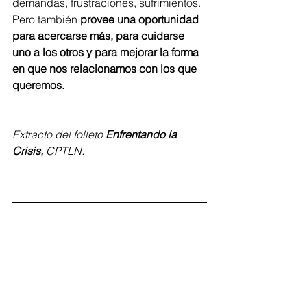
demandas, frustraciones, sufrimientos.  
Pero también 
provee una oportunidad 
para acercarse más, para cuidarse 
uno a los otros y para mejorar la forma 
en que nos relacionamos con los que 
queremos.
Extracto del folleto 
Enfrentando la 
Crisis, 
CPTLN.
Regístrate aquí
y recibe Artículos de tu interés en tu 
buzón de correo electrónico.
Lo Mejor para Tu Vida