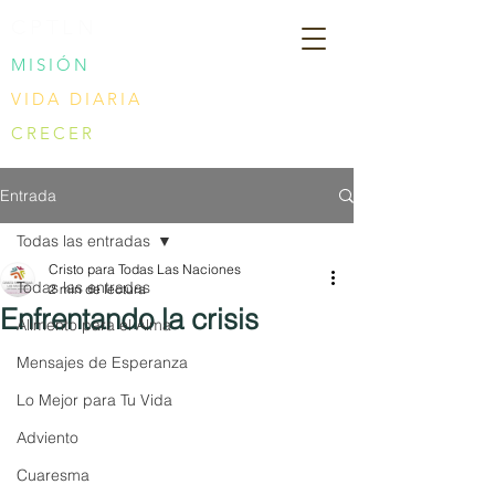
CPTLN
MISIÓN
VIDA DIARIA
CRECER
Entrada
Todas las entradas
Cristo para Todas Las Naciones
Todas las entradas
2 min de lectura
Enfrentando la crisis
Alimento para el Alma
Mensajes de Esperanza
Lo Mejor para Tu Vida
Adviento
Cuaresma