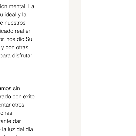
ión mental. La 
 ideal y la 
e nuestros 
ficado real en 
r, nos dio Su 
y con otras 
ara disfrutar 
amos sin 
rado con éxito 
ntar otros 
uchas 
ante dar 
a luz del día 