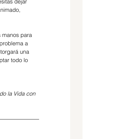
sitas dejar 
animado, 
us manos para 
 problema a 
otorgará una 
tar todo lo 
do la Vida con 