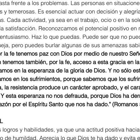
asta frente a los problemas. Las personas en situaciones 
tes y temerosas. Es esencial actuar con decisión y alegr
s. Cada actividad, ya sea en el trabajo, ocio o en la so
a satisfacción. Reconozcamos el potencial positivo en 
ntusiasmo. Haz lo que puedas. Puede ser que no pued
eja, pero puedes burlar algunas de sus amenazas sabi
or la fe tenemos paz con Dios por medio de nuestro Señ
n tenemos también, por la fe, acceso a esta gracia en l
jamos en la esperanza de la gloria de Dios. Y no sólo est
amos en los sufrimientos, porque sabemos que los sufri
, la resistencia produce un carácter aprobado, y el ca
Y esta esperanza no nos defrauda, porque Dios ha de
zón por el Espíritu Santo que nos ha dado." (Romanos 
L
logros y habilidades, ya que una actitud positiva hacia
no de humildad. Aprecia lo que Dios te ha dado y evita e