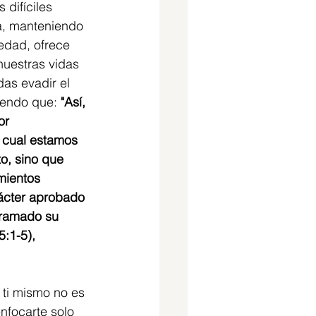
difíciles 
ía, manteniendo 
ledad, ofrece 
nuestras vidas 
as evadir el 
endo que: 
"Así, 
or 
a cual estamos 
o, sino que 
mientos 
rácter aprobado 
rramado su 
5:1-5),
 ti mismo no es 
nfocarte solo 