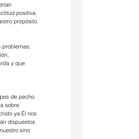
erían 
titud positiva. 
estro propósito 
s problemas; 
ión, 
ida y que 
lpes de pecho 
a sobre 
risto ya Él nos 
tán dispuestos 
nuestro sino 