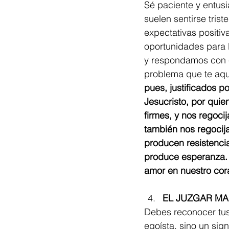
Sé paciente y entusi
suelen sentirse tris
expectativas positiva
oportunidades para l
y respondamos con e
problema que te aqu
pues, justificados p
Jesucristo, por quie
firmes, y nos regoci
también nos regocij
producen resistencia
produce esperanza. 
amor en nuestro cora
EL JUZGAR MA
Debes reconocer tus 
egoísta, sino un sig