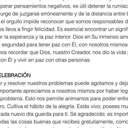
superar pensamientos negativos, es útil detener la rumiac
surge de juzgarse erróneamente y de la distancia entre tu
 el orgullo impide reconocer que somos responsables d
 lleva a fingir felicidad. Es esencial encontrar un signi
r la esperanza y la paz interior. Dios en Su inmenso amo
 segundad para tener paz con Él, con nosotros mismos 
s recordar que Dios, nuestro Creador, nos dio la vida p
on Él y vivir en paz con otras personas.
CELEBRACIÓN
tar y resolver nuestros problemas puede agotamos y dej
mportante apreciarnos a nosotros mismos por haber log
n problema. Esto nos permite animamos para poder enfre
ro. Cultiva el hábito de la alegría. Estás vivo; posees m
ada nuevo día guarda para tí. Sé agradecido; es import
odas las cosas buenas que recibes gratuitamente, como l