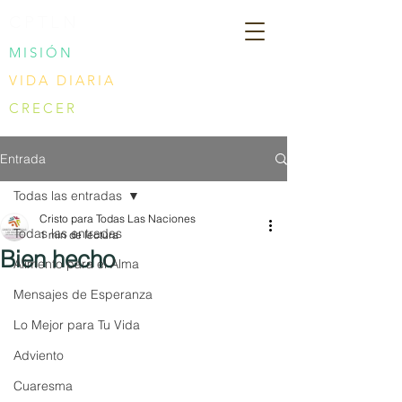
CPTLN
MISIÓN
VIDA DIARIA
CRECER
Entrada
Todas las entradas
Cristo para Todas Las Naciones
Todas las entradas
1 min de lectura
Bien hecho
Alimento para el Alma
Mensajes de Esperanza
Lo Mejor para Tu Vida
Adviento
Cuaresma