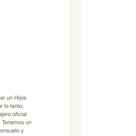
er un Hijos 
 lo tanto, 
ero oficial 
y. Tenemos un 
consuelo y 