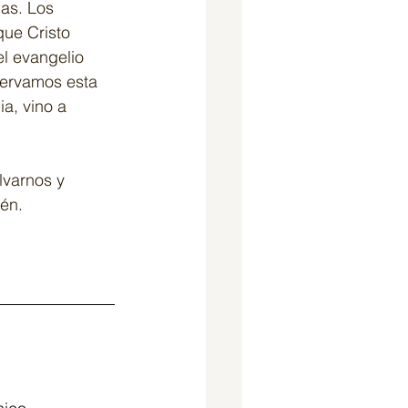
as. Los 
que Cristo 
el evangelio 
servamos esta 
a, vino a 
lvarnos y 
mén.