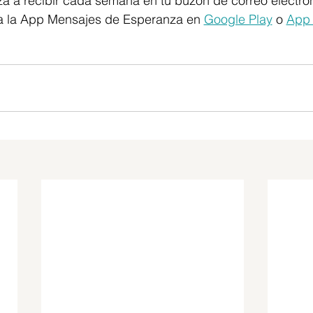
a a recibir cada semana en tu buzón de correo electró
a la App Mensajes de Esperanza en 
Google Play
o 
App 