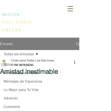
CPTLN
MISIÓN
VIDA DIARIA
CRECER
Entrada
Todas las entradas
Cristo para Todas Las Naciones
Todas las entradas
1 min de lectura
Amistad inestimable
Alimento para el Alma
Mensajes de Esperanza
Lo Mejor para Tu Vida
Adviento
Cuaresma