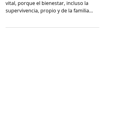
Tomar decisiones correctas es complejo y
vital, porque el bienestar, incluso la
supervivencia, propio y de la familia
dependen de ello.