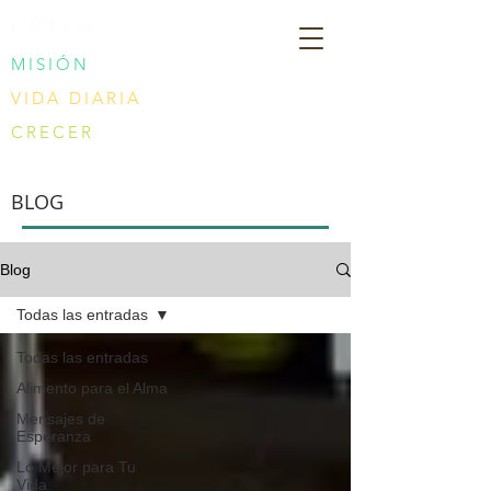
CPTLN
MISIÓN
VIDA DIARIA
CRECER
BLOG
Blog
Todas las entradas
Todas las entradas
Alimento para el Alma
Mensajes de
Esperanza
Lo Mejor para Tu
Vida