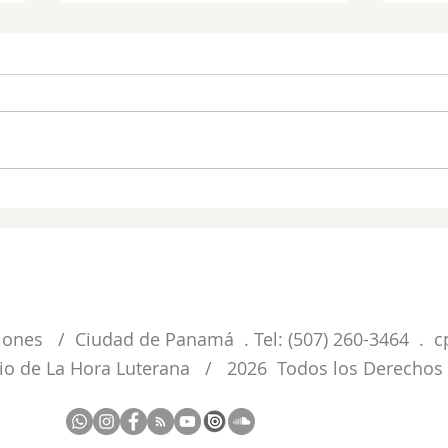
Del 
Dios nos sostiene
CONECTANDO
LHM PANAMA
LHM.OR
ciones / Ciudad de Panamá . Tel: (507) 260-3464 .
c
rio de La Hora Luterana / 2026 Todos los Derechos