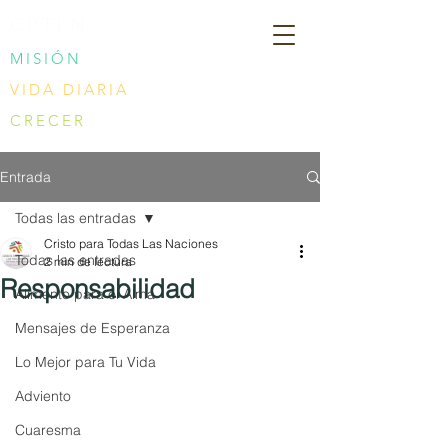
CPTLN
MISIÓN
VIDA DIARIA
CRECER
Entrada
Todas las entradas
Cristo para Todas Las Naciones
Todas las entradas
2 min de lectura
Responsabilidad
Alimento para el Alma
Mensajes de Esperanza
Lo Mejor para Tu Vida
Adviento
Cuaresma