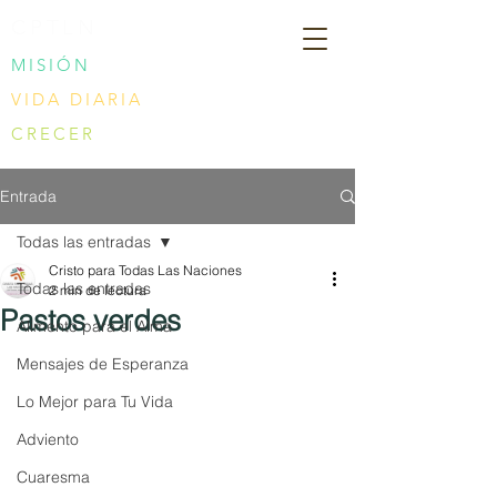
CPTLN
MISIÓN
VIDA DIARIA
CRECER
Entrada
Todas las entradas
Cristo para Todas Las Naciones
Todas las entradas
2 min de lectura
Pastos verdes
Alimento para el Alma
Mensajes de Esperanza
Lo Mejor para Tu Vida
Adviento
Cuaresma