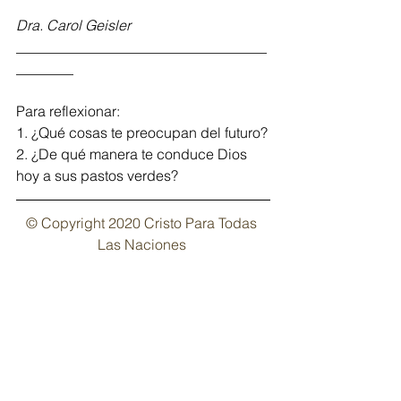
Dra. Carol Geisler
___________________________________
________ 
Para reflexionar: 
1. ¿Qué cosas te preocupan del futuro?
2. ¿De qué manera te conduce Dios 
hoy a sus pastos verdes?  
© Copyright 2020 Cristo Para Todas 
Las Naciones
Regístrate aquí
 y recibe el devocional 
Alimento para el Alma, cada semana 
en tu buzón de correo electrónico. 
Alimento para el Alma