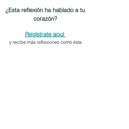
¿Esta reflexión ha hablado a tu 
corazón? 
Regístrate aquí 
y recibe más reflexiones como ésta 
cada semana 
en tu buzón de correo electrónico.
Alimento para el Alma
Ver todo
Entradas recientes