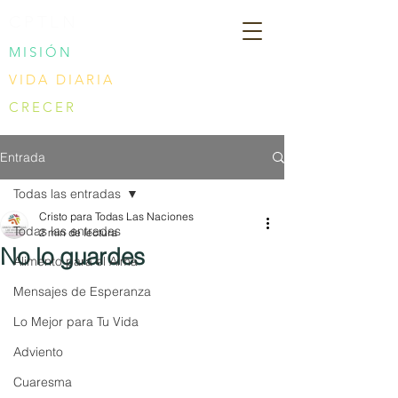
CPTLN
MISIÓN
VIDA DIARIA
CRECER
Entrada
Todas las entradas
Cristo para Todas Las Naciones
Todas las entradas
2 min de lectura
No lo guardes
Alimento para el Alma
Mensajes de Esperanza
Lo Mejor para Tu Vida
Adviento
Cuaresma