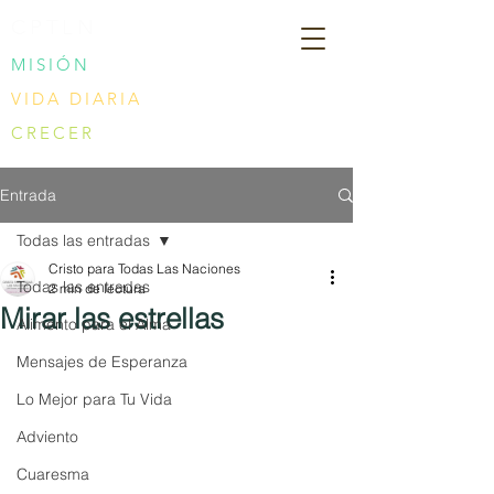
CPTLN
MISIÓN
VIDA DIARIA
CRECER
Entrada
Todas las entradas
Cristo para Todas Las Naciones
Todas las entradas
2 min de lectura
Mirar las estrellas
Alimento para el Alma
Mensajes de Esperanza
Lo Mejor para Tu Vida
Adviento
Cuaresma