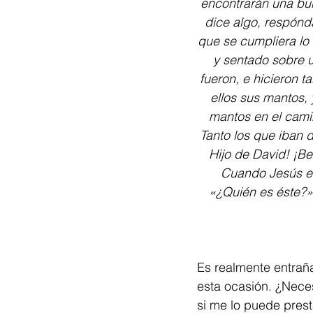
encontrarán una burr
dice algo, respónda
que se cumpliera lo d
y sentado sobre u
fueron, e hicieron t
ellos sus mantos, 
mantos en el camin
Tanto los que iban 
Hijo de David! ¡Be
Cuando Jesús en
«¿Quién es éste?» 
Es realmente entraña
esta ocasión. ¿Neces
si me lo puede prest