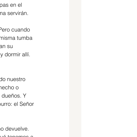
pas en el 
ma servirán.
 Pero cuando 
a misma tumba 
an su 
dormir allí. 
do nuestro 
hecho o 
 dueños. Y 
burro: el Señor 
no devuelve. 
qué tenemos a 