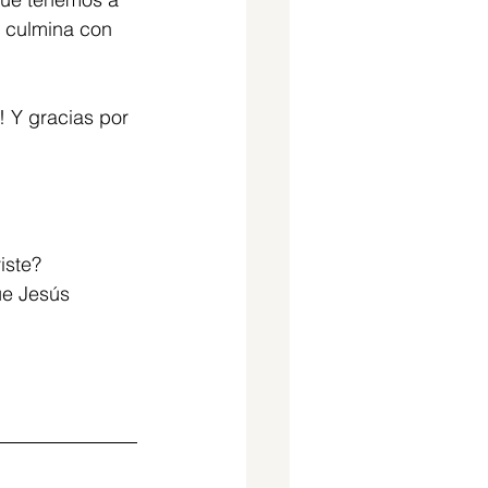
o culmina con 
 Y gracias por 
iste?
ue Jesús 