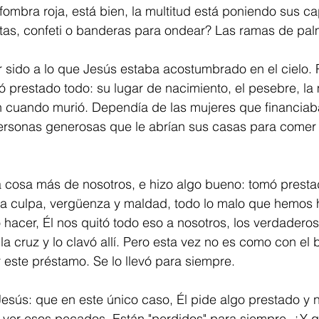
ombra roja, está bien, la multitud está poniendo sus ca
tas, confeti o banderas para ondear? Las ramas de pal
 sido a lo que Jesús estaba acostumbrado en el cielo.
ó prestado todo: su lugar de nacimiento, el pesebre, l
on cuando murió. Dependía de las mujeres que financiab
personas generosas que le abrían sus casas para comer y 
 cosa más de nosotros, e hizo algo bueno: tomó presta
a culpa, vergüenza y maldad, todo lo malo que hemos 
acer, Él nos quitó todo eso a nosotros, los verdaderos
 la cruz y lo clavó allí. Pero esta vez no es como con el 
 este préstamo. Se lo llevó para siempre.
 Jesús: que en este único caso, Él pide algo prestado y 
ver esos pecados. Están "perdidos" para siempre. ¿Y 