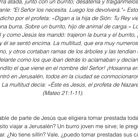
a atada, junto con un burrito; desátenla y tráiganmelos.
nle: "El Señor los necesita. Luego los devolverá."» Est
icho por el profeta: «Digan a la hija de Sión: Tu Rey vie
na burra, Sobre un burrito, hijo de animal de carga.» Lo
al y como Jesús les mandó: trajeron la burra y el burrito,
y él se sentó encima. La multitud, que era muy numeros
o, y otros cortaban ramas de los árboles y las tendían 
delante como los que iban detrás lo aclamaban y decían
ndito el que viene en el nombre del Señor! ¡Hosanna en 
tró en Jerusalén, todos en la ciudad se conmocionaron,
La multitud decía: «Éste es Jesús, el profeta de Nazare
(Mateo 21:1-11).
ble de parte de Jesús que eligiera tomar prestada toda
ito viajar a Jerusalén? Un burro joven me sirve; le preg
ar. ¿No tiene sillín? Vale, ¿puedo tomar prestadas sus 