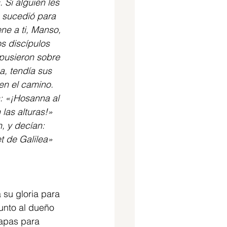
 Si alguien les 
o sucedió para 
ne a ti, Manso, 
s discípulos 
 pusieron sobre 
a, tendía sus 
en el camino. 
: «¡Hosanna al 
las alturas!» 
 y decían: 
t de Galilea» 
 su gloria para 
unto al dueño 
capas para 