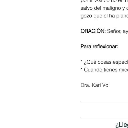
por ti. Así como él m
salvo del maligno y 
gozo que él ha plane
ORACIÓN: 
Señor, a
Para reflexionar:
* ¿Qué cosas específ
* Cuando tienes mie
Dra. Kari Vo
¿Lle