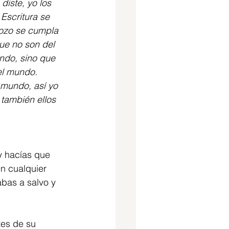
iste, yo los 
 Escritura se 
gozo se cumpla 
ue no son del 
do, sino que 
el mundo. 
 mundo, así yo 
también ellos 
y hacías que 
n cualquier 
bas a salvo y 
tes de su 