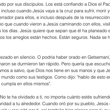
ndo por sus discípulos. Los está confiando a Dios el Pa
 incluso cuando Jesús vaya a la cruz para sufrir, morir y
rador para ellos, e incluso después de la resurrección
mo que cuando vieron a Jesús caminando con ellos, visi
 los días. Jesús quiere que sepan que él ha planeado e
os los arreglos están hechos. Están seguros. Nada se 
rezado en silencio. O podría haber orado en Getsemaní,
haron se durmieron tan rápido. Pero quería que escuch
mos a salvo, que Dios nos tiene en sus manos y que J
l mundo como sus testigos. Como dijo: "hablo de esto e
 cumpla en ellos mismos".
No te ha olvidado a ti, no importa cuánto estés sufriend
uridad a tu alrededor. Cuando oró por su pueblo, Jesús