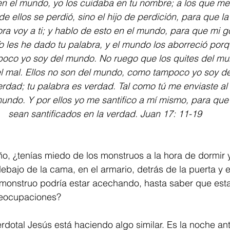
en el mundo, yo los cuidaba en tu nombre; a los que me d
e ellos se perdió, sino el hijo de perdición, para que la
ra voy a ti; y hablo de esto en el mundo, para que mi 
o les he dado tu palabra, y el mundo los aborreció porq
co yo soy del mundo. No ruego que los quites del mun
el mal. Ellos no son del mundo, como tampoco yo soy d
verdad; tu palabra es verdad. Tal como tú me enviaste al
mundo. Y por ellos yo me santifico a mí mismo, para que 
sean santificados en la verdad. Juan 17: 11-19
, ¿tenías miedo de los monstruos a la hora de dormir 
ebajo de la cama, en el armario, detrás de la puerta y e
 monstruo podría estar acechando, hasta saber que esta
reocupaciones?
rdotal Jesús está haciendo algo similar. Es la noche an