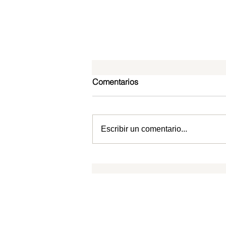
Comentarios
Escribir un comentario...
Cristo en Filipenses: El Señor
ante Quien toda rodilla se
doblará
CPTLN
SUSCRIPCIONES