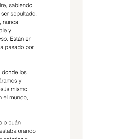
dre, sabiendo 
 ser sepultado. 
, nunca 
ble y 
so. Están en 
ha pasado por 
 donde los 
áramos y 
esús mismo 
n el mundo, 
o o cuán 
 estaba orando 