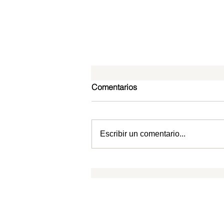
Comentarios
Escribir un comentario...
Cristo en Filipenses: El Señor
ante Quien toda rodilla se
doblará
CPTLN
SUSCRIPCIONES