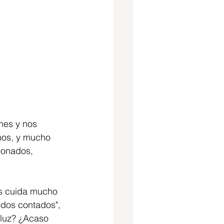
nes y nos 
rnos, y mucho 
donados, 
os cuida mucho 
odos contados", 
 luz? ¿Acaso 