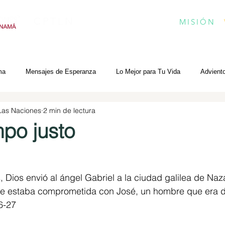
CPTLN
MISIÓN
ma
Mensajes de Esperanza
Lo Mejor para Tu Vida
Advient
 Las Naciones
2 min de lectura
mpo justo
Dios envió al ángel Gabriel a la ciudad galilea de Naza
ue estaba comprometida con José, un hombre que era 
6-27