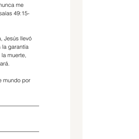
o nunca me 
saías 49:15-
 Jesús llevó 
la garantía 
 la muerte, 
ará.
te mundo por 