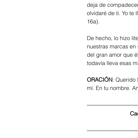
deja de compadecerse
olvidaré de ti. Yo t
16a).
De hecho, lo hizo li
nuestras marcas en s
del gran amor que él
todavía lleva esas m
ORACIÓN
: Querido
mí. En tu nombre. A
Cad