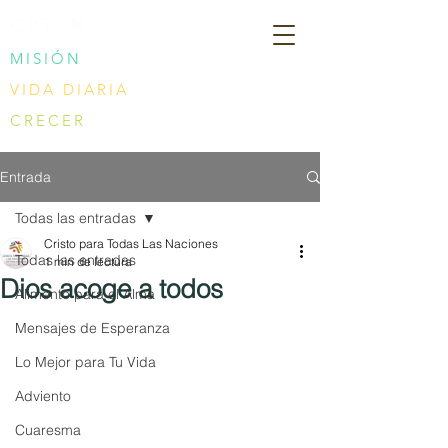
CPTLN
MISIÓN
VIDA DIARIA
CRECER
Entrada
Todas las entradas
Cristo para Todas Las Naciones
Todas las entradas
1 min de lectura
Dios acoge a todos
Alimento para el Alma
Mensajes de Esperanza
Lo Mejor para Tu Vida
Adviento
Cuaresma