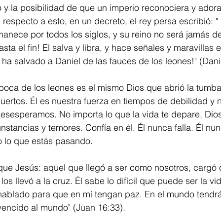
o y la posibilidad de que un imperio reconociera y adora
respecto a esto, en un decreto, el rey persa escribió: " 
rmanece por todos los siglos, y su reino no será jamás de
ta el fin! El salva y libra, y hace señales y maravillas e
en ha salvado a Daniel de las fauces de los leones!" (Dani
 boca de los leones es el mismo Dios que abrió la tumba 
muertos. Él es nuestra fuerza en tiempos de debilidad y 
sesperamos. No importa lo que la vida te depare, Dio
nstancias y temores. Confía en él. Él nunca falla. Él n
 lo que estás pasando.
que Jesús: aquel que llegó a ser como nosotros, cargó 
os llevó a la cruz. Él sabe lo difícil que puede ser la vid
hablado para que en mí tengan paz. En el mundo tendrán
vencido al mundo" (Juan 16:33).