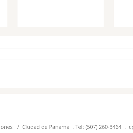
Cristo en 2 Corintios: El
Cris
consuelo que sobreabunda
resu
CONECTANDO
LHM PANAMA
LHM.OR
ciones / Ciudad de Panamá . Tel: (507) 260-3464 .
c