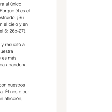
ra al único 
Porque él es el 
struido. ¡Su 
n el cielo y en 
el 6: 26b-27).
y resucitó a 
nuestra 
s es más 
unca abandona. 
con nuestros 
a. Él nos dice: 
 aflicción; 