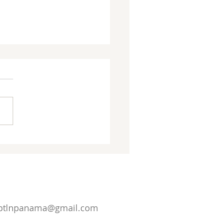
to en Hechos: El Señor
citado que reina y envía
G
CPTLN LATINOAMÉRICA
ptlnpanama@gmail.com