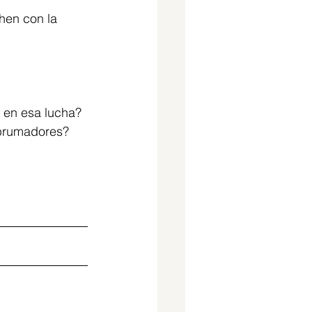
hen con la 
e en esa lucha?
abrumadores? 