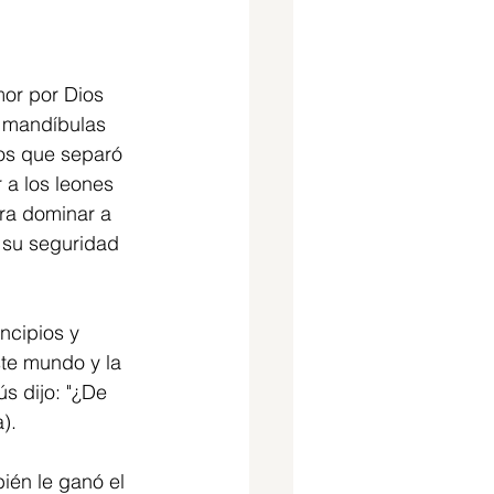
mor por Dios 
s mandíbulas 
ios que separó 
 a los leones 
ra dominar a 
 su seguridad 
ncipios y 
ste mundo y la 
s dijo: "¿De 
).
ién le ganó el 