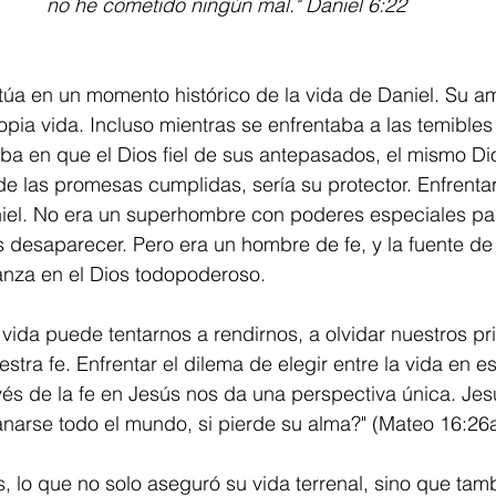
no he cometido ningún mal." Daniel 6:22
itúa en un momento histórico de la vida de Daniel. Su a
pia vida. Incluso mientras se enfrentaba a las temible
aba en que el Dios fiel de sus antepasados, el mismo D
 de las promesas cumplidas, sería su protector. Enfrentar
aniel. No era un superhombre con poderes especiales pa
s desaparecer. Pero era un hombre de fe, y la fuente de
anza en el Dios todopoderoso.
 vida puede tentarnos a rendirnos, a olvidar nuestros pri
estra fe. Enfrentar el dilema de elegir entre la vida en e
vés de la fe en Jesús nos da una perspectiva única. Jesú
anarse todo el mundo, si pierde su alma?" (Mateo 16:26a
s, lo que no solo aseguró su vida terrenal, sino que tamb