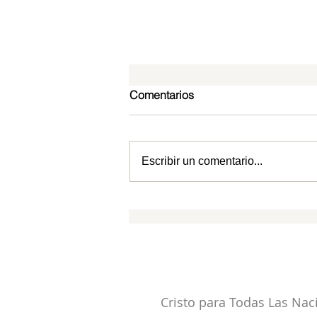
Comentarios
Escribir un comentario...
Cristo en Filipenses: El Señor
ante Quien toda rodilla se
doblará
CPTLN
SUSCRIPCIONES
Cristo para Todas Las Na