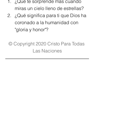
¿Qué te sorprende más cuando 
miras un cielo lleno de estrellas?
¿Qué significa para ti que Dios ha 
coronado a la humanidad con 
"gloria y honor"?
© Copyright 2020 Cristo Para Todas 
Las Naciones
Regístrate aquí
 y recibe el devocional 
Alimento para el Alma, cada semana 
en tu buzón de correo electrónico. 
Alimento para el Alma