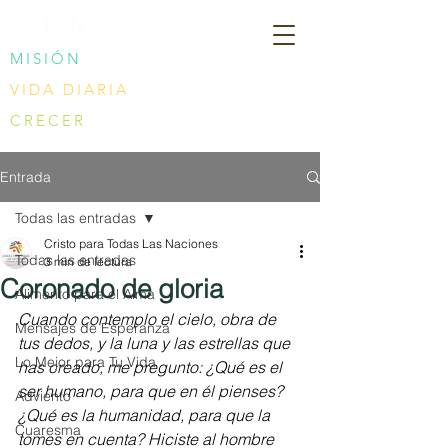
CPTLN
MISIÓN
VIDA DIARIA
CRECER
Entrada
Todas las entradas
Cristo para Todas Las Naciones
Todas las entradas
3 min de lectura
Coronado de gloria
Alimento para el Alma
Cuando contemplo el cielo, obra de 
Mensajes de Esperanza
tus dedos, y la luna y las estrellas que 
Lo Mejor para Tu Vida
has creado, me pregunto: ¿Qué es el 
ser humano, para que en él pienses? 
Adviento
¿Qué es la humanidad, para que la 
Cuaresma
tomes en cuenta? Hiciste al hombre 