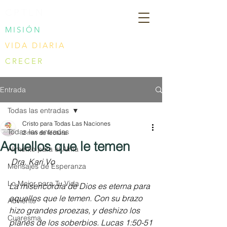
CPTLN
MISIÓN
VIDA DIARIA
CRECER
Entrada
Todas las entradas
Cristo para Todas Las Naciones
Todas las entradas
2 min de lectura
Aquellos que le temen
Alimento para el Alma
Dra. Kari Vo
Mensajes de Esperanza
Lo Mejor para Tu Vida
La misericordia de Dios es eterna para 
aquellos que le temen. Con su brazo 
Adviento
hizo grandes proezas, y deshizo los 
Cuaresma
planes de los soberbios. Lucas 1:50-51