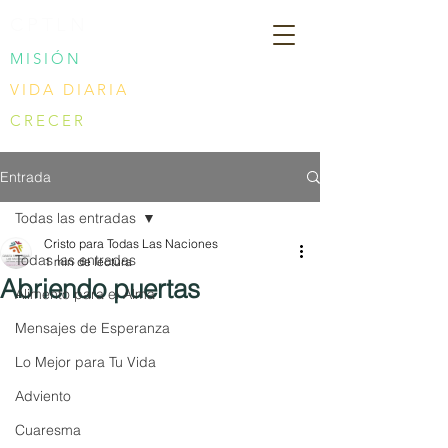
CPTLN
MISIÓN
VIDA DIARIA
CRECER
Entrada
Todas las entradas
Cristo para Todas Las Naciones
Todas las entradas
1 min de lectura
Abriendo puertas
Alimento para el Alma
Mensajes de Esperanza
Lo Mejor para Tu Vida
Adviento
Cuaresma