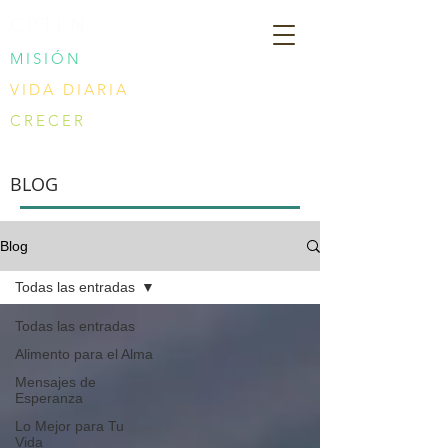
CPTLN
MISIÓN
VIDA DIARIA
CRECER
BLOG
Blog
Todas las entradas
Todas las entradas
Alimento para el Alma
Mensajes de
Esperanza
Lo Mejor para Tu
Vida