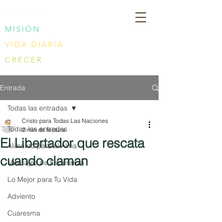
CPTLN
MISIÓN
VIDA DIARIA
CRECER
Entrada
Todas las entradas
Cristo para Todas Las Naciones
Todas las entradas
2 min de lectura
El Libertador que rescata
Alimento para el Alma
cuando claman
Mensajes de Esperanza
Lo Mejor para Tu Vida
Adviento
Cuaresma