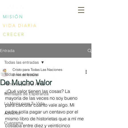
CPTLN
MISIÓN
VIDA DIARIA
CRECER
Entrada
Todas las entradas
Cristo para Todas Las Naciones
Todas las entradas
2 min de lectura
De Mucho Valor
Alimento para el Alma
¿Qué valor tienen las cosas? La 
Mensajes de Esperanza
mayoría de las veces no soy bueno 
Lo Mejor para Tu Vida
para calcular cuánto vale algo. Mi 
padre solía pagar un centavo por el 
Adviento
mismo libro de historietas que a mí me 
Cuaresma
costaba entre diez y veinticinco 