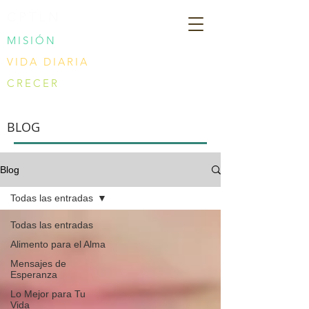
CPTLN
MISIÓN
VIDA DIARIA
CRECER
BLOG
Blog
Todas las entradas
Todas las entradas
Alimento para el Alma
Mensajes de
Esperanza
Lo Mejor para Tu
Vida