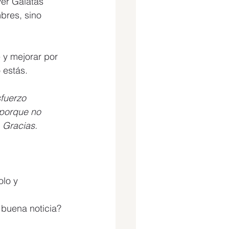
er Gálatas 
bres, sino 
 y mejorar por 
o estás.
sfuerzo 
 porque no 
 Gracias. 
lo y 
 buena noticia?