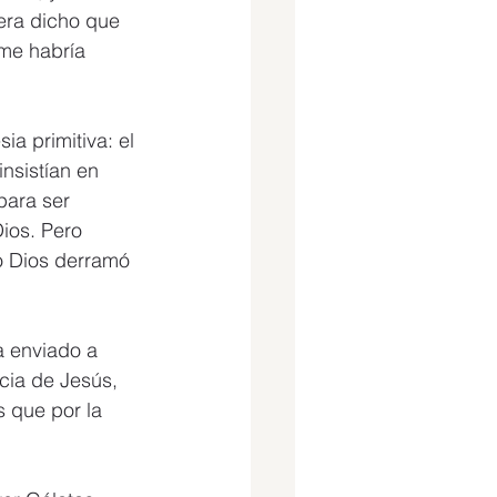
era dicho que 
 me habría 
ia primitiva: el 
nsistían en 
para ser 
ios. Pero 
o Dios derramó 
a enviado a 
acia de Jesús, 
 que por la 