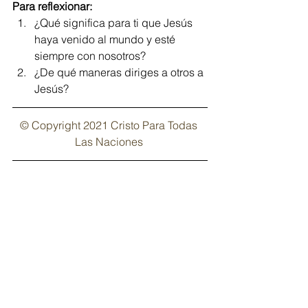
Para reflexionar:
¿Qué significa para ti que Jesús 
haya venido al mundo y esté 
siempre con nosotros?
¿De qué maneras diriges a otros a 
Jesús?
© Copyright 2021 Cristo Para Todas 
Las Naciones
Regístrate aquí
 y recibe el devocional 
Alimento para el Alma, cada semana 
en tu buzón de correo electrónico. 
Alimento para el Alma