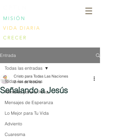
CPTLN
MISIÓN
VIDA DIARIA
CRECER
Entrada
Todas las entradas
Cristo para Todas Las Naciones
Todas las entradas
2 min de lectura
Señalando a Jesús
Alimento para el Alma
Mensajes de Esperanza
Lo Mejor para Tu Vida
Adviento
Cuaresma