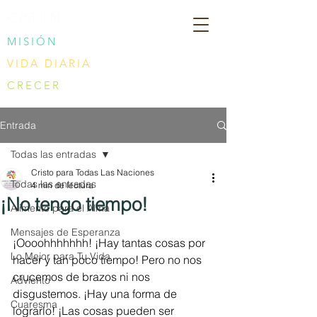
CPTLN
MISIÓN
VIDA DIARIA
CRECER
Entrada
Todas las entradas
Cristo para Todas Las Naciones
Todas las entradas
4 min de lectura
¡No tengo tiempo!
Alimento para el Alma
Mensajes de Esperanza
¡Oooohhhhhhh! ¡Hay tantas cosas por 
Lo Mejor para Tu Vida
hacer y tan poco tiempo! Pero no nos 
crucemos de brazos ni nos 
Adviento
disgustemos. ¡Hay una forma de 
Cuaresma
lograrlo! ¡Las cosas pueden ser 