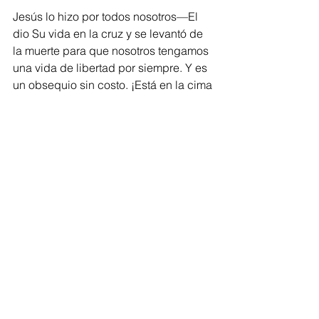
Jesús lo hizo por todos nosotros—El 
dio Su vida en la cruz y se levantó de 
la muerte para que nosotros tengamos 
una vida de libertad por siempre. Y es 
un obsequio sin costo. ¡Está en la cima 
de la lista de prioridades de Dios para 
cada uno de nosotros! Su amor nos 
libera para vivir una vida nueva para 
El. Eso me lleva a querer responder 
con gratitud a Su perdón inmerecido, 
al obsequio del cielo, y a todas Sus 
bendiciones. ¡Quiero que EL sea mi 
número uno en las prioridades! ¡Eso 
afectará cómo conduzco mi vida, mis 
enfoques y prioridades, y cómo 
organizo la vida con la cual Dios me 
ha bendecido!