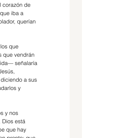
El corazón de 
que iba a 
lador, querían 
llos que 
os que vendrán 
ida— señalaría 
Jesús, 
 diciendo a sus 
udarlos y 
s y nos 
 Dios está 
be que hay 
an pronto: que 