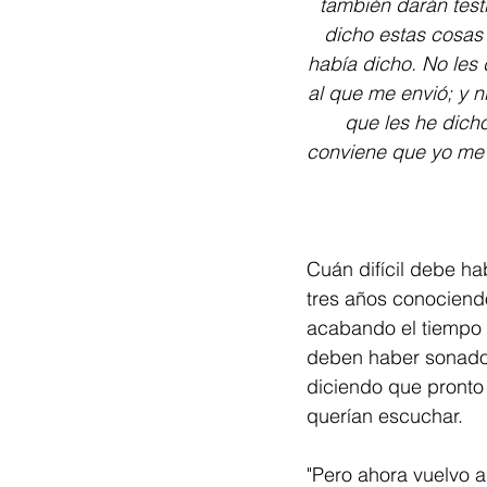
también darán test
dicho estas cosas
había dicho. No les 
al que me envió; y n
que les he dicho
conviene que yo me 
Cuán difícil debe h
tres años conociend
acabando el tiempo y
deben haber sonado 
diciendo que pronto 
querían escuchar.
"Pero ahora vuelvo 