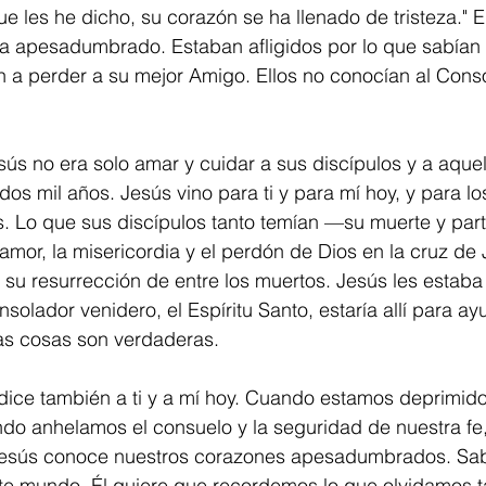
ue les he dicho, su corazón se ha llenado de tristeza." 
ba apesadumbrado. Estaban afligidos por lo que sabían 
 a perder a su mejor Amigo. Ellos no conocían al Conso
sús no era solo amar y cuidar a sus discípulos y a aque
dos mil años. Jesús vino para ti y para mí hoy, y para l
. Lo que sus discípulos tanto temían —su muerte y part
amor, la misericordia y el perdón de Dios en la cruz de 
su resurrección de entre los muertos. Jesús les estaba
solador venidero, el Espíritu Santo, estaría allí para ay
as cosas son verdaderas.
dice también a ti y a mí hoy. Cuando estamos deprimido
do anhelamos el consuelo y la seguridad de nuestra fe,
 Jesús conoce nuestros corazones apesadumbrados. Sa
e mundo. Él quiere que recordemos lo que olvidamos t