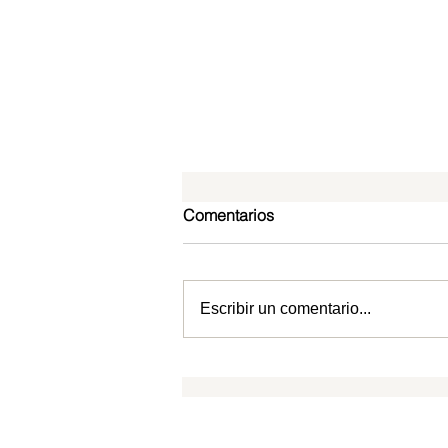
Comentarios
Escribir un comentario...
Cristo en Filipenses: El Señor
ante Quien toda rodilla se
doblará