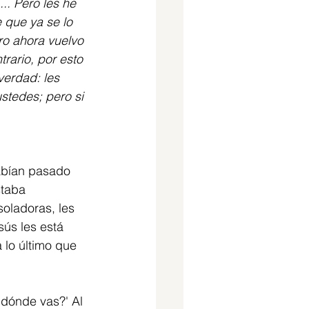
.. Pero les he 
que ya se lo 
ro ahora vuelvo 
rario, por esto 
verdad: les 
stedes; pero si 
abían pasado 
staba 
oladoras, les 
ús les está 
 lo último que 
 dónde vas?' Al 