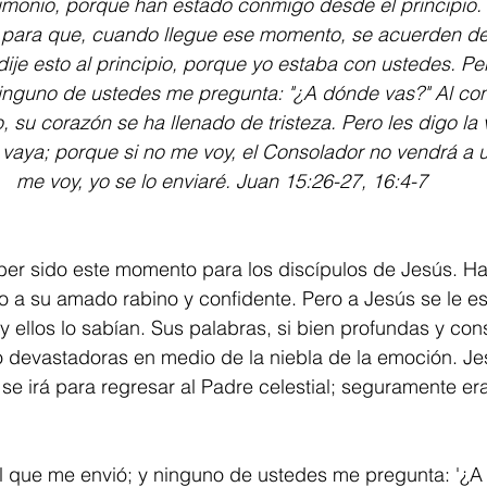
imonio, porque han estado conmigo desde el principio. .
 para que, cuando llegue ese momento, se acuerden de 
dije esto al principio, porque yo estaba con ustedes. Pe
inguno de ustedes me pregunta: "¿A dónde vas?" Al cont
, su corazón se ha llenado de tristeza. Pero les digo la 
vaya; porque si no me voy, el Consolador no vendrá a u
me voy, yo se lo enviaré. Juan 15:26-27, 16:4-7
aber sido este momento para los discípulos de Jesús. H
o a su amado rabino y confidente. Pero a Jesús se le e
 ellos lo sabían. Sus palabras, si bien profundas y cons
devastadoras en medio de la niebla de la emoción. Jes
se irá para regresar al Padre celestial; seguramente era
al que me envió; y ninguno de ustedes me pregunta: '¿A