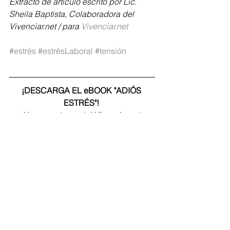
Extracto de artículo escrito por Lic. 
Sheila Baptista, Colaboradora del 
Vivenciar.net / para 
Vivenciar.net
#estrés
#estrésLaboral
#tensión
¡DESCARGA EL eBOOK "ADIÓS 
ESTRÉS"! 
Ve a nuestro portal Vivenciar.net
Lo Mejor para Tu Vida