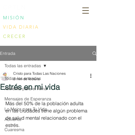
CPTLN
MISIÓN
VIDA DIARIA
CRECER
Entrada
Todas las entradas
Cristo para Todas Las Naciones
Todas las entradas
2 min de lectura
Estrés en mi vida
Alimento para el Alma
Mensajes de Esperanza
Más del 50% de la población adulta 
Lo Mejor para Tu Vida
en las ciudades tiene algún problema 
de salud mental relacionado con el 
Adviento
estrés. 
Cuaresma