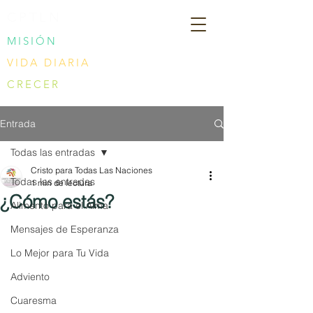
CPTLN
MISIÓN
VIDA DIARIA
CRECER
Entrada
Todas las entradas
Cristo para Todas Las Naciones
Todas las entradas
1 min de lectura
¿Cómo estás?
Alimento para el Alma
Mensajes de Esperanza
Lo Mejor para Tu Vida
Adviento
Cuaresma