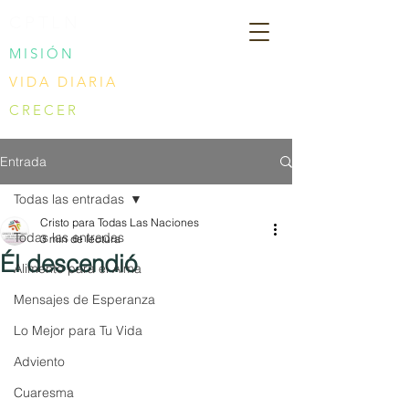
CPTLN
MISIÓN
VIDA DIARIA
CRECER
Entrada
Todas las entradas
Cristo para Todas Las Naciones
Todas las entradas
3 min de lectura
Él descendió
Alimento para el Alma
Mensajes de Esperanza
Lo Mejor para Tu Vida
Adviento
Cuaresma