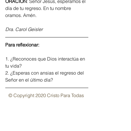
ORACIÓN
: Señor Jesús, esperamos el 
día de tu regreso. En tu nombre 
oramos. Amén.
Dra. Carol Geisler
Para reflexionar:
1. ¿Reconoces que Dios interactúa en 
tu vida?
2. ¿Esperas con ansias el regreso del 
Señor en el último día?
© Copyright 2020 Cristo Para Todas 
Las Naciones
Regístrate aquí
 y recibe el devocional 
Alimento para el Alma, cada semana 
en tu buzón de correo electrónico. 